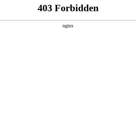
磁铁组件用组装治具 可精准对磁
公司取得一项名为“一种具有弧面结构磁铁组件用组装治具”的，授权公
，定位底板为磁吸材质，定位底板上设有至少一个放置槽，放置