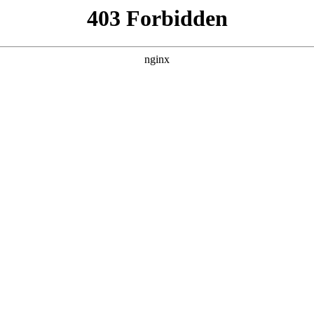
铁 + 电解水将成太空制氧新关键
 19 日）发布，科研团队通过普通钕磁铁，利用磁性分离水中电解产生的