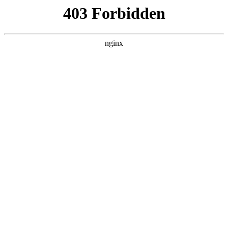
南通宏达磁材有限公司
关于我们
产品展示
新闻资讯
案例展示
行业动态
联系我们
热门搜索
首页
>
案例展示
> 正文
万朗磁塑获得发明授权：“一种
压延磁片及其制备方法”:磁片
投稿作者：小丽
2026-08-08 01:26:47
5
证券之星消息，根据天眼查APP数据显示万朗磁塑（600）新获