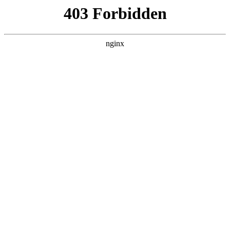
南通宏达磁材有限公司
关于我们
产品展示
新闻资讯
案例展示
行业动态
联系我们
热门搜索
首页
> 磁铁制作最新规范
钕铁硼磁铁选购认准东莞市嘉豪磁性制
品有限公司，专注磁铁制造,编码器磁
铁供应，品质卓越助力工业发展:磁铁