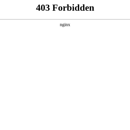
决装置难以对不同高度的磁铁工件进行良好
磁业科技有限公司取得一项名为“一种磁铁加工用自动磨床”的，授权公