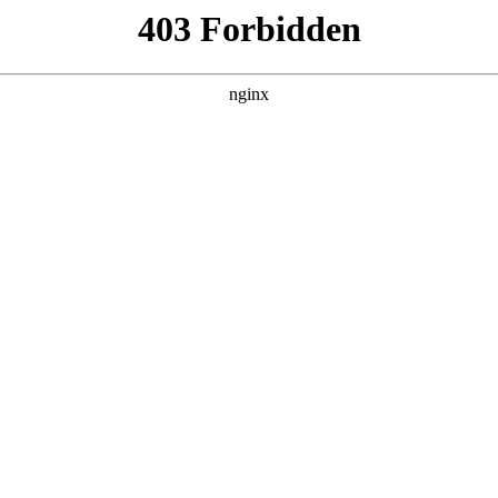
行业深度评估及投资前景研究报告:磁瓦
-*-*-*-中-*-赢-*-信-*-合-*-研-*-究-*-网-*-*-*