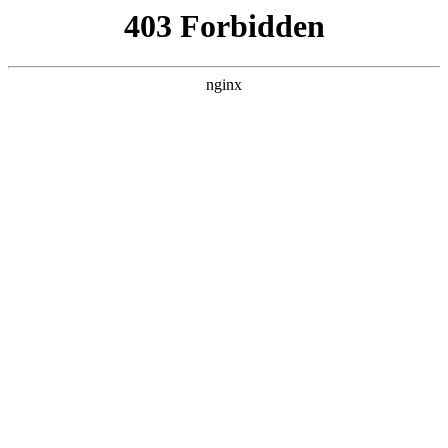
南通宏达磁材有限公司
关于我们
产品展示
新闻资讯
案例展示
行业动态
联系我们
热门搜索
首页
> 组件组件
博杰股份获得实用授权：“一种磁铁检
测上料机构”:磁铁
案例展示
# 组件组件
# 磁铁