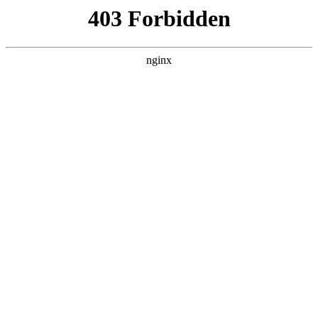
南通宏达磁材有限公司
关于我们
产品展示
新闻资讯
案例展示
行业动态
联系我们
热门搜索
首页
> 支撑架
威斯东山取得铁氧体磁片表面打磨机
构，提高装置的工作效率:磁片
案例展示
# 支撑架
# 打磨支撑架
# 打磨
# 磁片