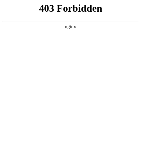
南通宏达磁材有限公司
关于我们
产品展示
新闻资讯
案例展示
行业动态
联系我们
热门搜索
首页
> 电压
博兴科源取得双向磁铁电源，降低电网
低频纹波:磁铁
行业动态
# 模块
# 电压
# 滤波模块
# 滤波
# 磁铁