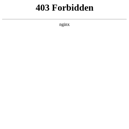
南通宏达磁材有限公司
关于我们
产品展示
新闻资讯
案例展示
行业动态
联系我们
热门搜索
首页
> 换挡
宁波高发获得发明授权：“一种基于编
码磁铁的换挡机构以及怀挡式换挡器”:
磁铁