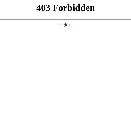
，提高装置的工作效率:磁片
东山电子技术有限公司取得一项名为“一种铁氧体磁片表面打磨机构”的，